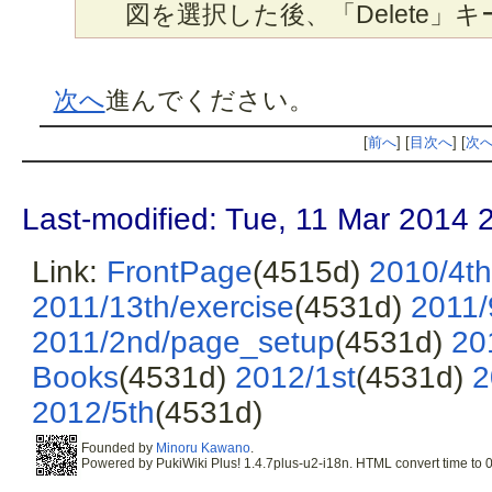
図を選択した後、「Delete」
次へ
進んでください。
[
前へ
] [
目次へ
] [
次
Last-modified: Tue, 11 Mar 2014 
Link:
FrontPage
(4515d)
2010/4th
2011/13th/exercise
(4531d)
2011/
2011/2nd/page_setup
(4531d)
20
Books
(4531d)
2012/1st
(4531d)
2
2012/5th
(4531d)
Founded by
Minoru Kawano
.
Powered by PukiWiki Plus! 1.4.7plus-u2-i18n. HTML convert time to 0