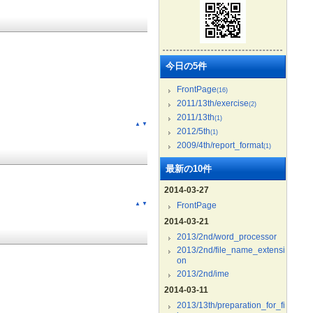
今日の5件
FrontPage
(16)
2011/13th/exercise
(2)
2011/13th
(1)
▲
▼
2012/5th
(1)
2009/4th/report_format
(1)
最新の10件
2014-03-27
FrontPage
▲
▼
2014-03-21
2013/2nd/word_processor
2013/2nd/file_name_extensi
on
2013/2nd/ime
2014-03-11
2013/13th/preparation_for_fi