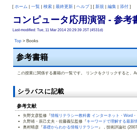
[
ホーム
|
一覧
|
検索
|
最終更新
|
ヘルプ
] [
新規
|
編集
|
添付
]
コンピュータ応用演習 - 参考
Last-modified: Tue, 11 Mar 2014 20:29:39 JST (4531d)
Top
> Books
参考書籍
この授業に関係する書籍の一覧です。 リンクをクリックすると、Am
シラバスに記載
参考文献
矢野文彦監修『
情報リテラシー教科書 インターネット・Word・Exce
久野靖・辰己丈夫・佐藤義弘監修『
キーワードで理解する最新
奥村晴彦『
基礎からわかる情報リテラシー
』，技術評論社 (2007.