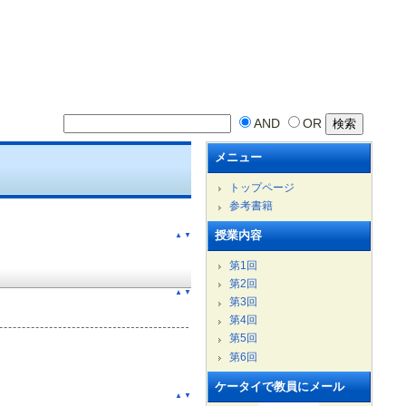
AND
OR
メニュー
トップページ
参考書籍
授業内容
▲
▼
第1回
第2回
▲
▼
第3回
第4回
第5回
第6回
ケータイで教員にメール
▲
▼