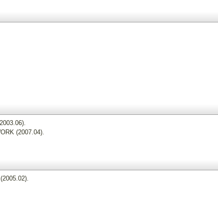
3.06).
K (2007.04).
05.02).