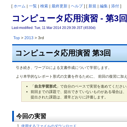
[
ホーム
|
一覧
|
検索
|
最終更新
|
ヘルプ
] [
新規
|
編集
|
添付
]
コンピュータ応用演習 - 第3
Last-modified: Tue, 11 Mar 2014 20:29:39 JST (4530d)
Top
>
2013
> 3rd
コンピュータ応用演習 第3回
引き続き、ワープロによる文書作成について学習します。
より本学的なレポート形式の文書を作るために、 前回の復習に加
「
自主学習形式
」で自分のペースで実習を進めてください
前回までの課題で、提出できていないものがある場合は、
提出された課題は、通常どおりに評価します。
今回の実習
使用するファイルのダウンロード