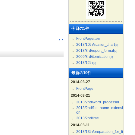
今日の5件
FrontPage
(136)
▲
▼
2013/10th/scatter_chart
(3)
2013/3rd/report_format
(2)
2009/3rd/itemization
(2)
2013/12th
(2)
最新の10件
2014-03-27
FrontPage
2014-03-21
2013/2nd/word_processor
2013/2nd/file_name_extensi
on
2013/2nd/ime
2014-03-11
2013/13th/preparation_for_fi