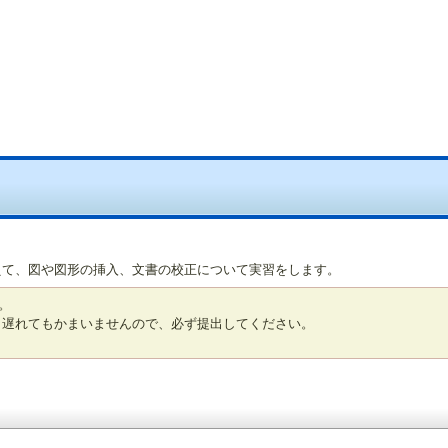
回
えて、図や図形の挿入、文書の校正について実習をします。
。
 遅れてもかまいませんので、必ず提出してください。