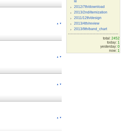
le
2012/7th/download
2013/2nd/itemization
2011/12th/design
2013/4th/review
▲
▼
2013/9th/band_chart
total:
2452
today:
1
yesterday:
0
now:
1
▲
▼
▲
▼
▲
▼