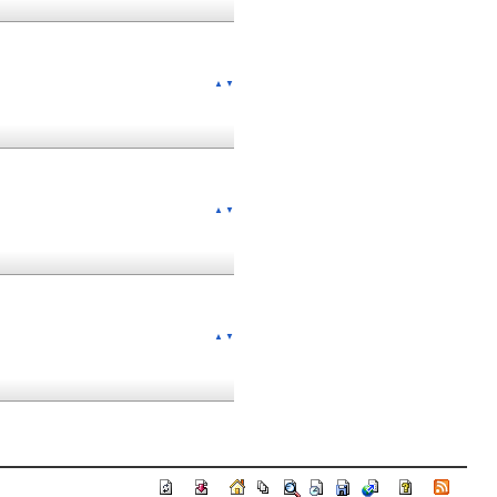
▲
▼
▲
▼
▲
▼