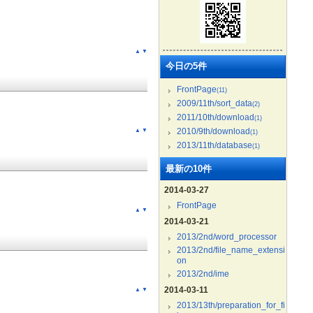
▲
▼
今日の5件
FrontPage
(11)
2009/11th/sort_data
(2)
2011/10th/download
(1)
2010/9th/download
▲
▼
(1)
2013/11th/database
(1)
最新の10件
2014-03-27
FrontPage
▲
▼
2014-03-21
2013/2nd/word_processor
2013/2nd/file_name_extensi
on
2013/2nd/ime
2014-03-11
▲
▼
2013/13th/preparation_for_fi