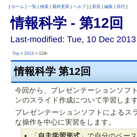
[
ホーム
|
一覧
|
検索
|
最終更新
|
ヘルプ
] [
新規
|
編集
|
添付
]
情報科学 - 第12回
Last-modified: Tue, 10 Dec 2013
Top
>
2013
> 12th
情報科学 第12回
今回から、プレゼンテーションソフト
ンのスライド作成について学習しま
プレゼンテーションソフトによるスラ
な操作を中心に実習をします。
「
自主学習形式
」で自分のペー