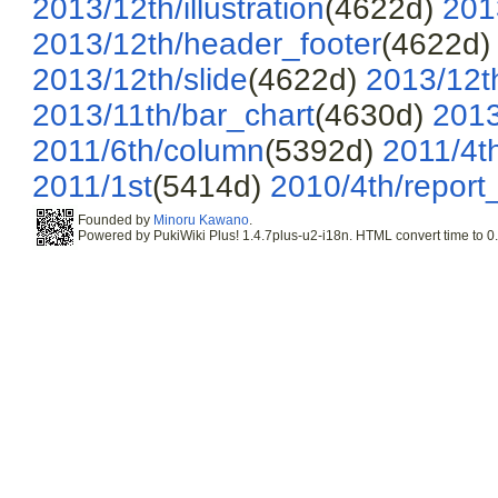
2013/12th/illustration
(4622d)
201
2013/12th/header_footer
(4622d
2013/12th/slide
(4622d)
2013/12t
2013/11th/bar_chart
(4630d)
2013
2011/6th/column
(5392d)
2011/4t
2011/1st
(5414d)
2010/4th/report
Founded by
Minoru Kawano
.
Powered by PukiWiki Plus! 1.4.7plus-u2-i18n. HTML convert time to 0