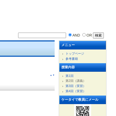
AND
OR
メニュー
トップページ
参考書籍
授業内容
第1回
▲
▼
第2回（講義）
第3回（実習）
第4回（実習）
ケータイで教員にメール