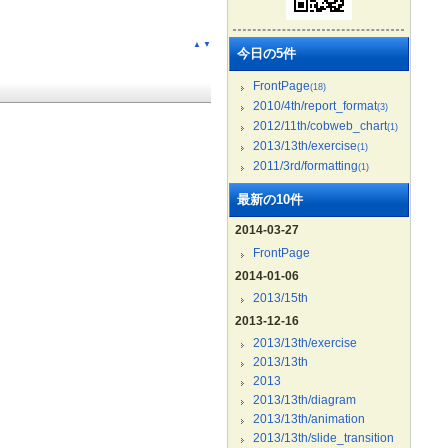
▲
▼
今日の5件
FrontPage
(18)
2010/4th/report_format
(3)
2012/11th/cobweb_chart
(1)
2013/13th/exercise
(1)
2011/3rd/formatting
(1)
最新の10件
2014-03-27
FrontPage
2014-01-06
2013/15th
2013-12-16
2013/13th/exercise
2013/13th
2013
2013/13th/diagram
2013/13th/animation
2013/13th/slide_transition