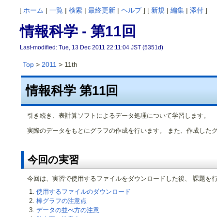
[
ホーム
|
一覧
|
検索
|
最終更新
|
ヘルプ
] [
新規
|
編集
|
添付
]
情報科学 - 第11回
Last-modified: Tue, 13 Dec 2011 22:11:04 JST (5351d)
Top
>
2011
> 11th
情報科学 第11回
引き続き、表計算ソフトによるデータ処理について学習します。
実際のデータをもとにグラフの作成を行います。 また、作成した
今回の実習
今回は、実習で使用するファイルをダウンロードした後、 課題を
使用するファイルのダウンロード
棒グラフの注意点
データの並べ方の注意