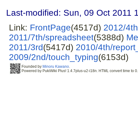
Last-modified: Sun, 09 Oct 2011 
Link:
FrontPage
(4517d)
2012/4t
2011/7th/spreadsheet
(5388d)
Me
2011/3rd
(5417d)
2010/4th/report
2009/2nd/touch_typing
(6153d)
Founded by
Minoru Kawano
.
Powered by PukiWiki Plus! 1.4.7plus-u2-i18n. HTML convert time to 0