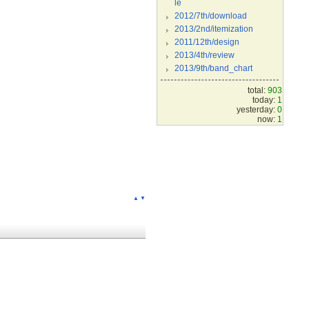
le
2012/7th/download
2013/2nd/itemization
2011/12th/design
2013/4th/review
2013/9th/band_chart
total:
903
today:
1
yesterday:
0
now:
1
▲
▼