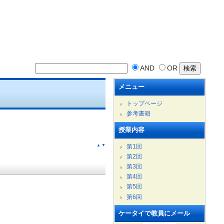
AND
OR
メニュー
トップページ
参考書籍
授業内容
第1回
▲
▼
第2回
第3回
第4回
第5回
第6回
ケータイで教員にメール