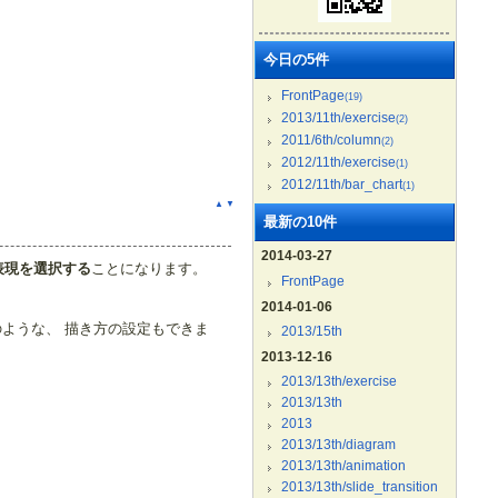
今日の5件
FrontPage
(19)
2013/11th/exercise
(2)
2011/6th/column
(2)
2012/11th/exercise
(1)
2012/11th/bar_chart
(1)
▲
▼
最新の10件
2014-03-27
表現を選択する
ことになります。
FrontPage
2014-01-06
）のような、 描き方の設定もできま
2013/15th
2013-12-16
2013/13th/exercise
2013/13th
2013
2013/13th/diagram
2013/13th/animation
2013/13th/slide_transition