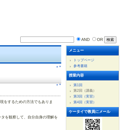
AND
OR
メニュー
トップページ
参考書籍
▲
▼
授業内容
第1回
▲
▼
第2回（講義）
第3回（実習）
表現をするための方法でもありま
第4回（実習）
ケータイで教員にメール
ータを観察して、自分自身の理解を