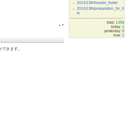
2013/13th/header_footer
2013/13th/preparation_for_fi
le
total:
1359
▲
▼
today:
1
yesterday:
0
now:
1
ができます。