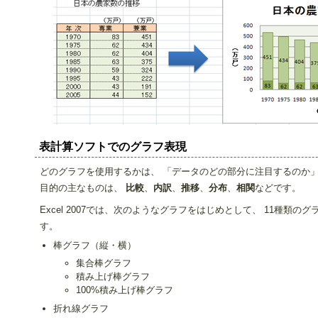
表計算ソフトでのグラフ表現
どのグラフを使用するかは、 「データのどの部分に注目するのか
目的の主なものは、
比較
、
内訳
、
推移
、
分布
、
相関
などです。
Excel 2007では、次のようなグラフをはじめとして、 11種類
す。
棒グラフ（縦・横）
集合棒グラフ
積み上げ棒グラフ
100%積み上げ棒グラフ
折れ線グラフ