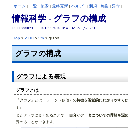
[
ホーム
|
一覧
|
検索
|
最終更新
|
ヘルプ
] [
新規
|
編集
|
添付
]
情報科学 - グラフの構成
Last-modified: Fri, 10 Dec 2010 16:47:02 JST (5717d)
Top
>
2010
>
9th
> graph
グラフの構成
グラフによる表現
グラフとは
「
グラフ
」とは、 データ（数値）の
特徴を視覚的にわかりやすく
す。
またグラフにまとめることで、
自分がデータについての理解を深
深めることができます。