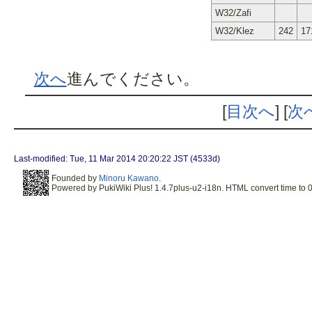
W32/Zafi
W32/Klez
242
17
次へ
進んでください。
[
目次へ
] [
次
Last-modified: Tue, 11 Mar 2014 20:20:22 JST (4533d)
Founded by
Minoru Kawano
.
Powered by PukiWiki Plus! 1.4.7plus-u2-i18n. HTML convert time to 0