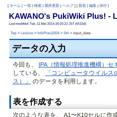
[
ホーム
|
一覧
|
検索
|
最終更新
|
ヘルプ
] [
新規
|
編集
|
添付
]
KAWANO's PukiWiki Plus! -
L
Last-modified: Tue, 11 Mar 2014 20:20:22 JST (4533d)
Top
>
Lecture
>
InfoPrac2004
>
5th
> input_data
データの入力
今回も、
IPA（情報処理推進機構）
している、
「コンピュータウイルス
ス）」
のデータを利用します。
表を作成する
次のような表を、 A1〜K10セルに