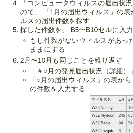
「コンピュータウィルスの届出状況
ので、 「1月の届出ウィルス」の表
ルスの届出件数を探す
探した件数を、 B5〜B10セルに入
もし件数がないウィルスがあっ
ままにする
2月〜10月も同じことを繰り返す
「＃○月の発見届出状況（詳細）
「○月の届出ウィルス」の表から
の件数を入力する
ウィルス名
1月
2
W32/Netsky
15
W32/Mydoom
245
63
W32/Bagle
94
54
W32/Lovgate
3
1