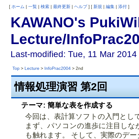
[
ホーム
|
一覧
|
検索
|
最終更新
|
ヘルプ
] [
新規
|
編集
|
添付
]
KAWANO's PukiWiki
Lecture/InfoPrac2
Last-modified: Tue, 11 Mar 2014
Top
>
Lecture
>
InfoPrac2004
> 2nd
情報処理演習 第2回
テーマ: 簡単な表を作成する
今回は、表計算ソフトの入門とし
まず、パソコンの進歩に注目しな
も触れます。 そして、実際のデー