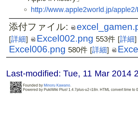
http://www.apple2world.jp/apple2/
添付ファイル:
excel_gamen.
Excel002.png
[
詳細
]
553件
[
詳細
]
Excel006.png
Exce
580件
[
詳細
]
Last-modified: Tue, 11 Mar 2014 
Founded by
Minoru Kawano
.
Powered by PukiWiki Plus! 1.4.7plus-u2-i18n. HTML convert time to 0