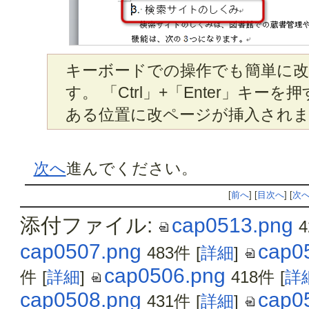
キーボードでの操作でも簡単に
す。 「Ctrl」+「Enter」キー
ある位置に改ページが挿入され
次へ
進んでください。
[
前へ
] [
目次へ
] [
次
添付ファイル:
cap0513.png
cap0507.png
cap0
483件
[
詳細
]
cap0506.png
件
[
詳細
]
418件
[
詳
cap0508.png
cap0
431件
[
詳細
]