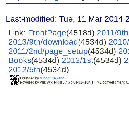
Last-modified: Tue, 11 Mar 2014 
Link:
FrontPage
(4518d)
2011/9th
2013/9th/download
(4534d)
2010/
2011/2nd/page_setup
(4534d)
20
Books
(4534d)
2012/1st
(4534d)
2
2012/5th
(4534d)
Founded by
Minoru Kawano
.
Powered by PukiWiki Plus! 1.4.7plus-u2-i18n. HTML convert time to 0