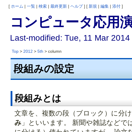
[
ホーム
|
一覧
|
検索
|
最終更新
|
ヘルプ
] [
新規
|
編集
|
添付
]
コンピュータ応用演習
Last-modified: Tue, 11 Mar 2014
Top
>
2012
>
5th
> column
段組みの設定
段組みとは
文章を、複数の段（ブロック）に分
み
」といいます。 新聞や雑誌などで