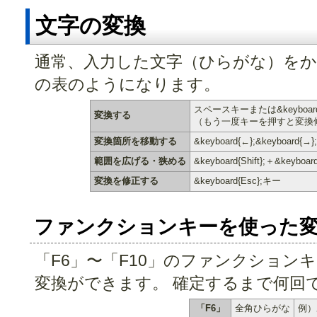
文字の変換
通常、入力した文字（ひらがな）をか
の表のようになります。
スペースキーまたは&keyboar
変換する
（もう一度キーを押すと変換
変換箇所を移動する
&keyboard{←};&keyboard{→
範囲を広げる・狭める
&keyboard{Shift};＋&keyb
変換を修正する
&keyboard{Esc};キー
ファンクションキーを使った
「F6」〜「F10」のファンクション
変換ができます。 確定するまで何回
「F6」
全角ひらがな
例）