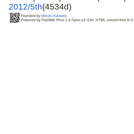
2012/5th
(4534d)
Founded by
Minoru Kawano
.
Powered by PukiWiki Plus! 1.4.7plus-u2-i18n. HTML convert time to 0