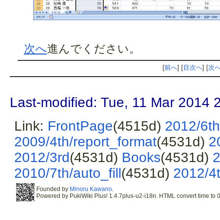
次へ
進んでください。
[
前へ
] [
目次へ
] [
次
Last-modified: Tue, 11 Mar 2014 
Link:
FrontPage
(4515d)
2012/6th
2009/4th/report_format
(4531d)
2
2012/3rd
(4531d)
Books
(4531d)
2
2010/7th/auto_fill
(4531d)
2012/4
Founded by
Minoru Kawano
.
Powered by PukiWiki Plus! 1.4.7plus-u2-i18n. HTML convert time to 0