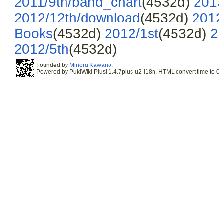
2011/9th/band_chart
(4532d)
201
2012/12th/download
(4532d)
201
Books
(4532d)
2012/1st
(4532d)
2
2012/5th
(4532d)
Founded by
Minoru Kawano
.
Powered by PukiWiki Plus! 1.4.7plus-u2-i18n. HTML convert time to 0