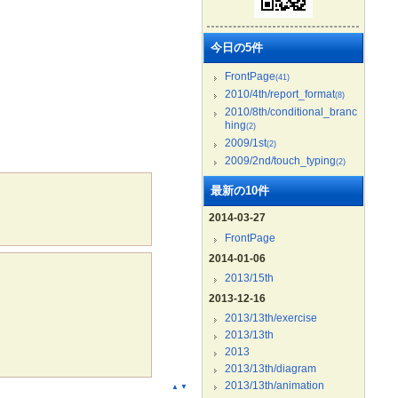
今日の5件
FrontPage
(41)
2010/4th/report_format
(8)
2010/8th/conditional_branc
hing
(2)
2009/1st
(2)
2009/2nd/touch_typing
(2)
最新の10件
2014-03-27
FrontPage
2014-01-06
2013/15th
2013-12-16
2013/13th/exercise
2013/13th
2013
2013/13th/diagram
2013/13th/animation
▲
▼