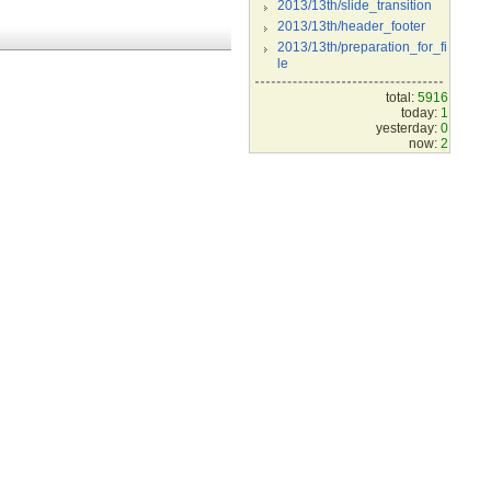
2013/13th/slide_transition
2013/13th/header_footer
2013/13th/preparation_for_fi
le
total:
5916
today:
1
yesterday:
0
now:
2