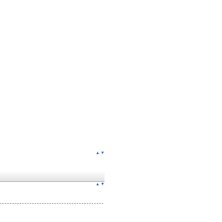
▲
▼
▲
▼