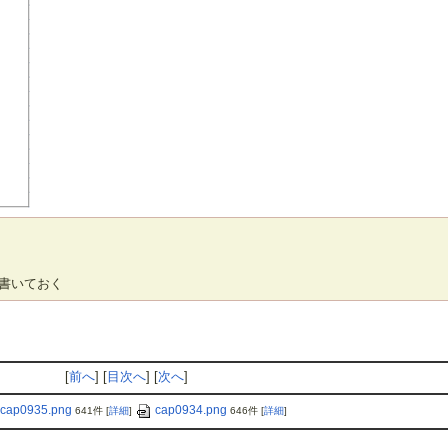
書いておく
[
前へ
] [
目次へ
] [
次へ
]
cap0935.png
cap0934.png
641件
[
詳細
]
646件
[
詳細
]