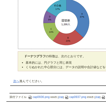
ドーナツグラフ
の特徴は、次のとおりです。
基本的には、円グラフと同じ表現
くりぬかれた中心部分には、データの説明や合計値などを
次へ
進んでください。
添付ファイル:
cap0936.png
cap0937.png
669件
[
詳細
]
656件
[
詳細
]