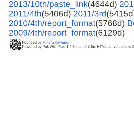
2013/10th/paste_link
(4644d)
201
2011/4th
(5406d)
2011/3rd
(5415d
2010/4th/report_format
(5768d)
B
2009/4th/report_format
(6129d)
Founded by
Minoru Kawano
.
Powered by PukiWiki Plus! 1.4.7plus-u2-i18n. HTML convert time to 0