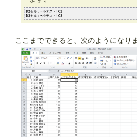
D2セル：=小テスト!C2

D3セル：=小テスト!C3
ここまでできると、次のようになり