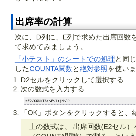
出席率の計算
次に、D列に、E列で求めた出席回数
て求めてみましょう。
「小テスト」のシートでの処理
と同じ
した
COUNTA関数
と
絶対参照
を使い
D2セルをクリックして選択する
次の数式を入力する
=E2/COUNTA($F$1:$M$1)
「OK」ボタンをクリックすると、
上の数式は、 出席回数(E2セル