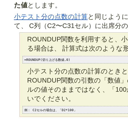
た値
とします。
小テスト分の点数の計算
と同じように
て、 C列（C2〜C31セル）に出席
ROUNDUP関数を利用すると、
る場合は、 計算式は次のような
=ROUNDUP(切り上げる数値,0)
小テスト分の点数の計算のとき
ROUNDUP関数の引数の「数値
ルの値そのままではなく、「10
いでください。
例： C2セルの場合は、「D2*100」