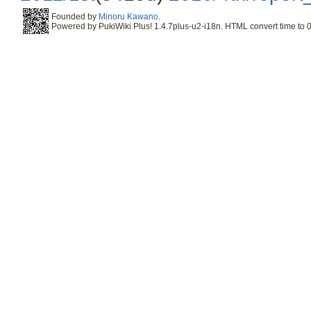
Founded by
Minoru Kawano
.
Powered by PukiWiki Plus! 1.4.7plus-u2-i18n. HTML convert time to 0