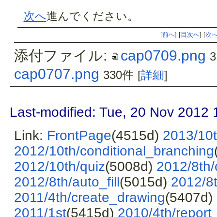
次へ
進んでください。
[
前へ
] [
目次へ
] [
次
添付ファイル:
cap0709.png
cap0707.png
330件
[
詳細
]
Last-modified: Tue, 20 Nov 2012 
Link:
FrontPage
(4515d)
2013/10t
2012/10th/conditional_branching
2012/10th/quiz
(5008d)
2012/8th/
2012/8th/auto_fill
(5015d)
2012/8t
2011/4th/create_drawing
(5407d)
2011/1st
(5415d)
2010/4th/report