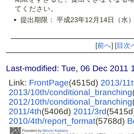
てください。
提出期限： 平成23年12月14日（水） 
[
前へ
] [
目次
Last-modified: Tue, 06 Dec 2011 
Link:
FrontPage
(4515d)
2013/11
2013/10th/conditional_branching
2012/10th/conditional_branching
2011/4th
(5406d)
2011/3rd
(5415d
2010/4th/report_format
(5768d)
B
Founded by
Minoru Kawano
.