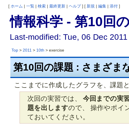
[
ホーム
|
一覧
|
検索
|
最終更新
|
ヘルプ
] [
新規
|
編集
|
添付
]
情報科学 - 第10回
Last-modified: Tue, 06 Dec 2011
Top
>
2011
>
10th
> exercise
第10回の課題 : さまざ
ここまでに作成したグラフを、課題
次回の実習では、
今回までの実
題を出します
ので、 操作やポイ
ておいてください。