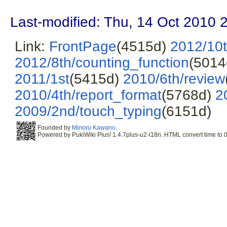
Last-modified: Thu, 14 Oct 2010 
Link:
FrontPage
(4515d)
2012/10t
2012/8th/counting_function
(501
2011/1st
(5415d)
2010/6th/review
2010/4th/report_format
(5768d)
2
2009/2nd/touch_typing
(6151d)
Founded by
Minoru Kawano
.
Powered by PukiWiki Plus! 1.4.7plus-u2-i18n. HTML convert time to 0