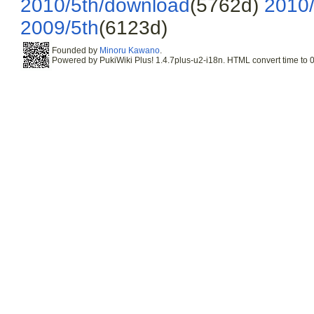
2010/5th/download
(5762d)
2010/
2009/5th
(6123d)
Founded by
Minoru Kawano
.
Powered by PukiWiki Plus! 1.4.7plus-u2-i18n. HTML convert time to 0