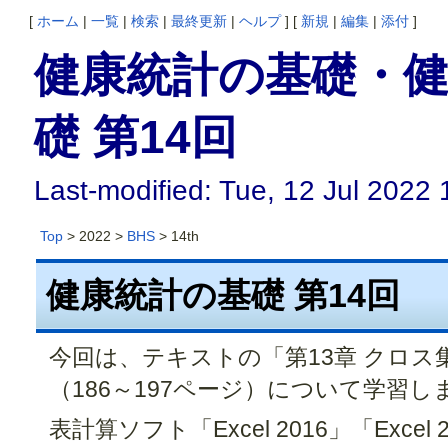
[
ホーム
|
一覧
|
検索
|
最終更新
|
ヘルプ
] [
新規
|
編集
|
添付
]
健康統計の基礎・健
礎 第14回
Last-modified: Tue, 12 Jul 2022
Top
> 2022 >
BHS
> 14th
健康統計の基礎 第14回
今回は、テキストの「第13章 クロス
（186～197ページ）について学習し
表計算ソフト「Excel 2016」「Exce