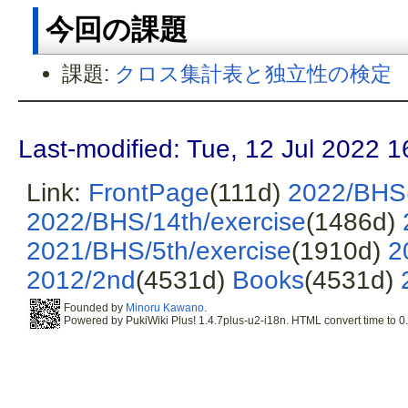
今回の課題
課題:
クロス集計表と独立性の検定
Last-modified: Tue, 12 Jul 2022 
Link:
FrontPage
(111d)
2022/BHS
2022/BHS/14th/exercise
(1486d)
2021/BHS/5th/exercise
(1910d)
2
2012/2nd
(4531d)
Books
(4531d)
Founded by
Minoru Kawano
.
Powered by PukiWiki Plus! 1.4.7plus-u2-i18n. HTML convert time to 0