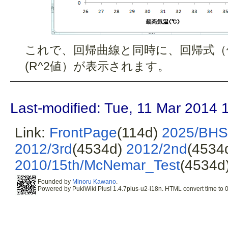
これで、回帰曲線と同時に、回帰式（
(R^2値）が表示されます。
Last-modified: Tue, 11 Mar 2014 
Link:
FrontPage
(114d)
2025/BHS/
2012/3rd
(4534d)
2012/2nd
(4534
2010/15th/McNemar_Test
(4534d
Founded by
Minoru Kawano
.
Powered by PukiWiki Plus! 1.4.7plus-u2-i18n. HTML convert time to 0