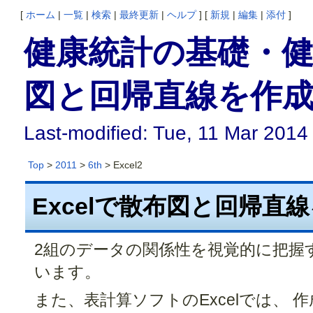
[
ホーム
|
一覧
|
検索
|
最終更新
|
ヘルプ
] [
新規
|
編集
|
添付
]
健康統計の基礎・健康統
図と回帰直線を作
Last-modified: Tue, 11 Mar 2014
Top
>
2011
>
6th
> Excel2
Excelで散布図と回帰直
2組のデータの関係性を視覚的に把握
います。
また、表計算ソフトのExcelでは、