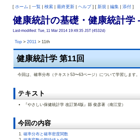
[
ホーム
|
一覧
|
検索
|
最終更新
|
ヘルプ
] [
新規
|
編集
|
添付
]
健康統計の基礎・健康統計学 -
Last-modified: Tue, 11 Mar 2014 19:49:35 JST (4532d)
Top
>
2011
> 11th
健康統計学 第11回
今回は、確率分布（テキスト53〜63ページ）について学習します
テキスト
『やさしい保健統計学 改訂第4版』縣 俊彦著（南江堂）
今回の内容
確率分布と確率密度関数
確率変数の期待値と分散