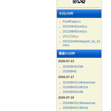
今日の5件
FrontPage
(37)
2015/5th/Excel2
(5)
2011/6th/Excel2
(5)
2011/11th
(4)
2015/2nd/Histogram_by_Ex
cel
(3)
最新の10件
2026-07-23
2026/BHS/15th
2026/BHS
2026-07-17
2026/BHS/14th/exercise
2026/BHS/14th/1st
2026/BHS/14th
2026-07-10
2026/BHS/13th/exercise
2026/BHS/13th/1st