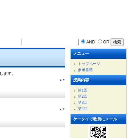
AND
OR
メニュー
トップページ
参考書籍
します。
授業内容
▲
▼
第1回
第2回
第3回
第4回
▲
▼
ケータイで教員にメール