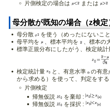
片側検定の場合は
または
母分散が既知の場合（z検定
母分散
を使う（めったにないこ
母平均を
、標本平均を
、標本の
標準正規分布にしたがう、検定統計
検定統計量
と、有意水準
の有意
から求める）を使って、判定をする
片側検定
帰無仮説
を棄却 :
帰無仮説
を採択 :