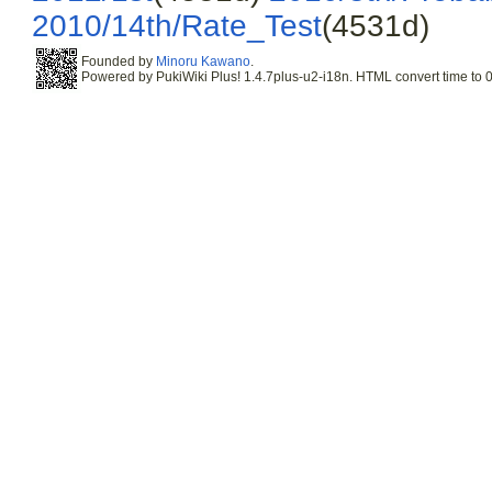
2010/14th/Rate_Test
(4531d)
Founded by
Minoru Kawano
.
Powered by PukiWiki Plus! 1.4.7plus-u2-i18n. HTML convert time to 0