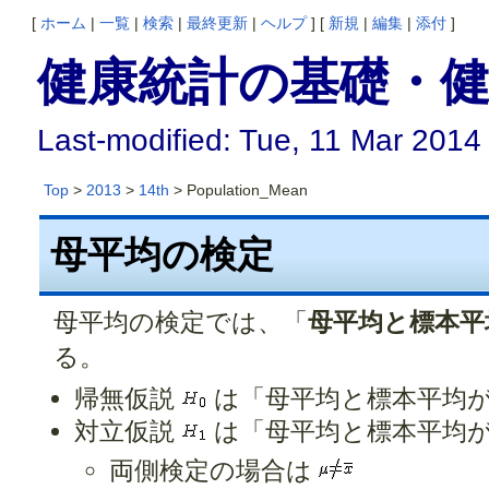
[
ホーム
|
一覧
|
検索
|
最終更新
|
ヘルプ
] [
新規
|
編集
|
添付
]
健康統計の基礎・健
Last-modified: Tue, 11 Mar 2014
Top
>
2013
>
14th
> Population_Mean
母平均の検定
母平均の検定では、「
母平均と標本平
る。
帰無仮説
は「母平均と標本平均が
対立仮説
は「母平均と標本平均が
両側検定の場合は