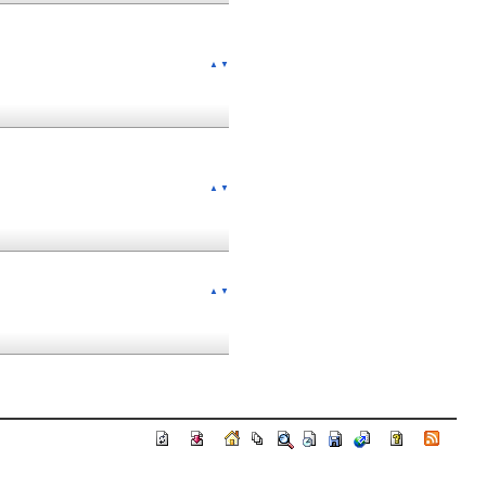
▲
▼
▲
▼
▲
▼