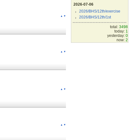
2026-07-06
2026/BHS/12th/exercise
▲
▼
2026/BHS/12th/1st
total:
3498
today:
1
yesterday:
0
now:
2
▲
▼
▲
▼
▲
▼