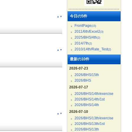
今日の5件
▲
▼
FrontPage
(15)
2011/6th/Excel2
(3)
2025/BHS/4th
(2)
2014/7th
(2)
2010/14th/Rate_Test
(2)
▲
▼
最新の10件
2026-07-23
2026/BHS/15th
2026/BHS
2026-07-17
2026/BHS/14th/exercise
2026/BHS/14th/1st
2026/BHS/14th
2026-07-10
▲
▼
2026/BHS/13th/exercise
2026/BHS/13th/1st
2026/BHS/13th