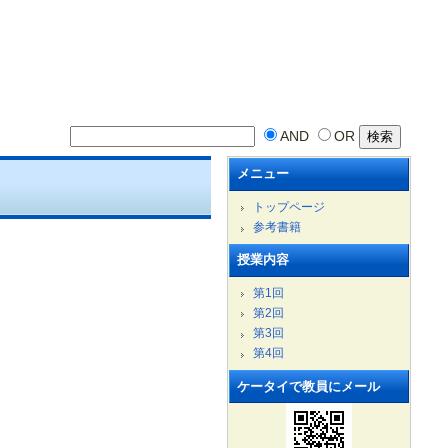
AND
OR
メニュー
トップページ
参考書籍
授業内容
第1回
第2回
第3回
第4回
ケータイで教員にメール