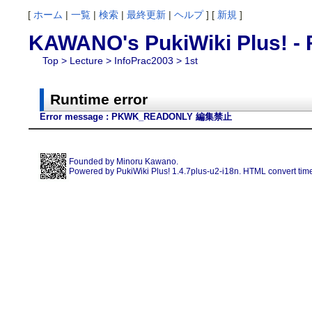
[
ホーム
|
一覧
|
検索
|
最終更新
|
ヘルプ
] [
新規
]
KAWANO's PukiWiki Plus! - 
Top
>
Lecture
>
InfoPrac2003
> 1st
Runtime error
Error message : PKWK_READONLY 編集禁止
Founded by
Minoru Kawano
.
Powered by PukiWiki Plus! 1.4.7plus-u2-i18n. HTML convert time