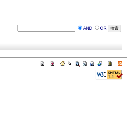
AND
OR