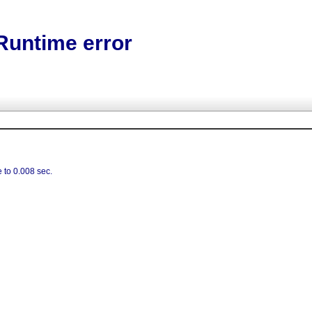
Runtime error
 to 0.008 sec.