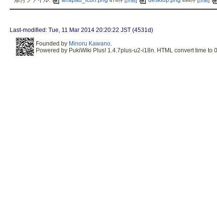
添付ファイル:
terapad_icon.png
desktop.png
474件
[
詳細
]
494件
[
詳細
]
Last-modified: Tue, 11 Mar 2014 20:20:22 JST (4531d)
Founded by
Minoru Kawano
.
Powered by PukiWiki Plus! 1.4.7plus-u2-i18n. HTML convert time to 0