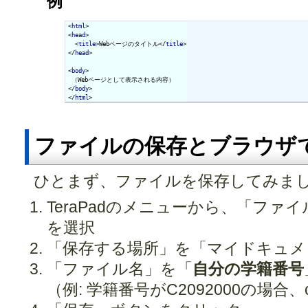
例
<
html
>

<
head
>

  <
title
>Webページのタイトル</
title
>

</
head
>

<
body
>

 （Webページとして表示される内容）

</
body
>

</
html
>
ファイルの保存とブラウザ
ひとまず、ファイルを保存してみま
TeraPadのメニューから、「ファ
を選択
「保存する場所」を「マイドキュメ
「ファイル名」を「
自分の学籍番号
（例: 学籍番号がC2092000の場合、c20