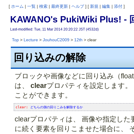
[
ホーム
|
一覧
|
検索
|
最終更新
|
ヘルプ
] [
新規
|
編集
|
添付
]
KAWANO's PukiWiki Plus
Last-modified: Tue, 11 Mar 2014 20:20:22 JST (4532d)
Top
>
Lecture
>
JouhouC2009
>
12th
> clear
回り込みの解除
ブロックや画像などに回り込み（flo
は、
clear
プロパティを設定します。
ことができます。
clear: 
どちらの側の回りこみを解除するか
clearプロパティは、 画像や指定し
に続く要素を回りこませた場合に、 