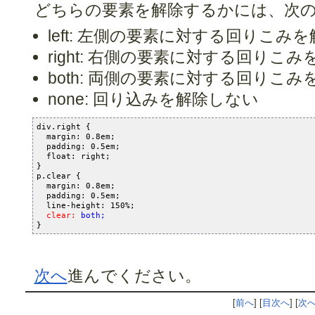
どちらの要素を解除するかには、次
left: 左側の要素に対する回りこみを
right: 右側の要素に対する回りこみ
both: 両側の要素に対する回りこみ
none: 回り込みを解除しない
div.right {

  margin: 0.8em;

  padding: 0.5em;

  float: right;

}

p.clear {

  margin: 0.8em;

  padding: 0.5em;

  line-height: 150%;

clear: 
both;
次へ
進んでください。
[
前へ
] [
目次へ
] [
次