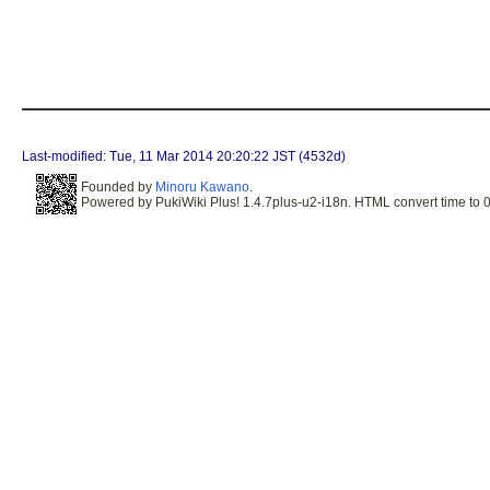
Last-modified: Tue, 11 Mar 2014 20:20:22 JST (4532d)
Founded by
Minoru Kawano
.
Powered by PukiWiki Plus! 1.4.7plus-u2-i18n. HTML convert time to 0