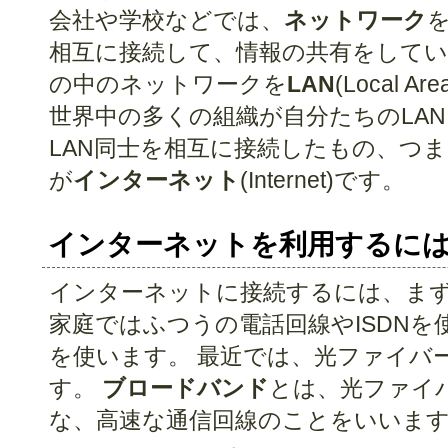
会社や学校などでは、
ネットワーク
相互に接続して、情報の共有をして
の中のネットワークを
LAN
(Local A
世界中の多くの組織が自分たちのLA
LAN同士を相互に接続したもの、つ
が
インターネット
(Internet)です。
インターネットを利用するに
インターネットに接続するには、ま
家庭ではふつうの電話回線やISDN
を使います。 最近では、光ファイバ
す。
ブロードバンド
とは、光ファイバ
な、高速な通信回線のことをいいま