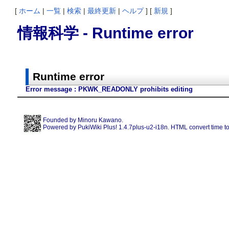
[
ホーム
|
一覧
|
検索
|
最終更新
|
ヘルプ
] [
新規
]
情報科学 - Runtime error
Runtime error
Error message : PKWK_READONLY prohibits editing
Founded by
Minoru Kawano
.
Powered by PukiWiki Plus! 1.4.7plus-u2-i18n. HTML convert time to