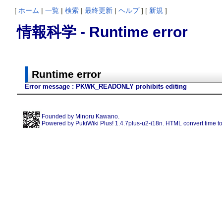
[
ホーム
|
一覧
|
検索
|
最終更新
|
ヘルプ
] [
新規
]
情報科学 - Runtime error
Runtime error
Error message : PKWK_READONLY prohibits editing
Founded by
Minoru Kawano
.
Powered by PukiWiki Plus! 1.4.7plus-u2-i18n. HTML convert time to