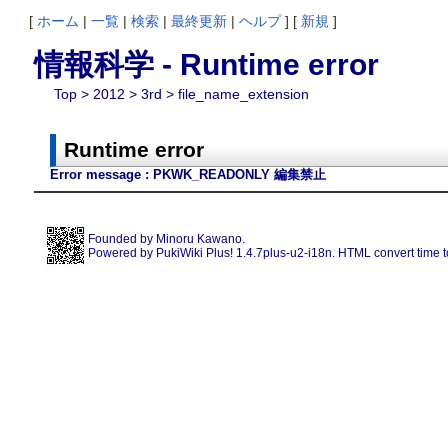
[
ホーム
|
一覧
|
検索
|
最終更新
|
ヘルプ
] [
新規
]
情報科学 - Runtime error
Top
>
2012
>
3rd
> file_name_extension
Runtime error
Error message : PKWK_READONLY 編集禁止
Founded by
Minoru Kawano
.
Powered by PukiWiki Plus! 1.4.7plus-u2-i18n. HTML convert time t