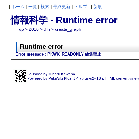
[
ホーム
|
一覧
|
検索
|
最終更新
|
ヘルプ
] [
新規
]
情報科学 - Runtime error
Top
>
2010
>
9th
> create_graph
Runtime error
Error message : PKWK_READONLY 編集禁止
Founded by
Minoru Kawano
.
Powered by PukiWiki Plus! 1.4.7plus-u2-i18n. HTML convert time t