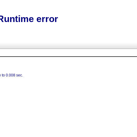
Runtime error
 to 0.008 sec.