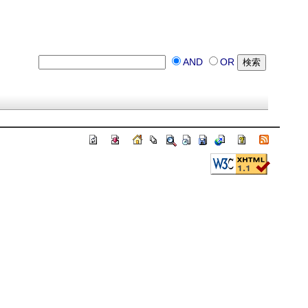
AND
OR