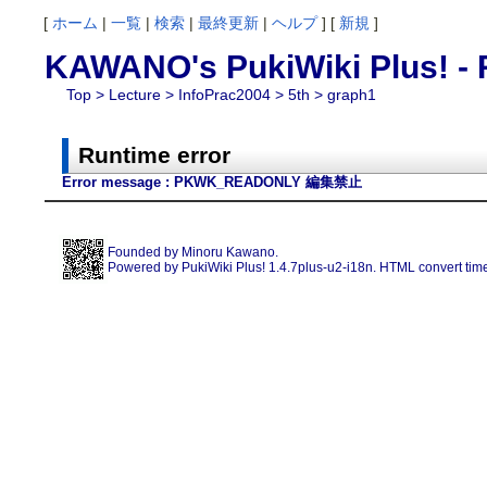
[
ホーム
|
一覧
|
検索
|
最終更新
|
ヘルプ
] [
新規
]
KAWANO's PukiWiki Plus! - 
Top
>
Lecture
>
InfoPrac2004
>
5th
> graph1
Runtime error
Error message : PKWK_READONLY 編集禁止
Founded by
Minoru Kawano
.
Powered by PukiWiki Plus! 1.4.7plus-u2-i18n. HTML convert time