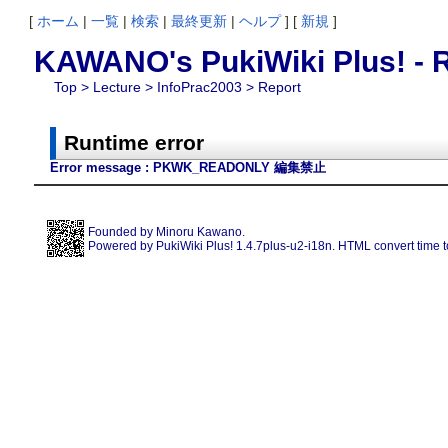
[
ホーム
|
一覧
|
検索
|
最終更新
|
ヘルプ
] [
新規
]
KAWANO's PukiWiki Plus! - R
Top
>
Lecture
>
InfoPrac2003
> Report
Runtime error
Error message : PKWK_READONLY 編集禁止
Founded by
Minoru Kawano
.
Powered by PukiWiki Plus! 1.4.7plus-u2-i18n. HTML convert time t