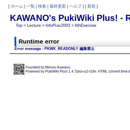
[
ホーム
|
一覧
|
検索
|
最終更新
|
ヘルプ
] [
新規
]
KAWANO's PukiWiki Plus! - R
Top
>
Lecture
>
InfoPrac2003
> 6thExercise
Runtime error
Error message : PKWK_READONLY 編集禁止
Founded by
Minoru Kawano
.
Powered by PukiWiki Plus! 1.4.7plus-u2-i18n. HTML convert time t