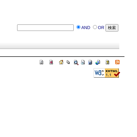
AND
OR