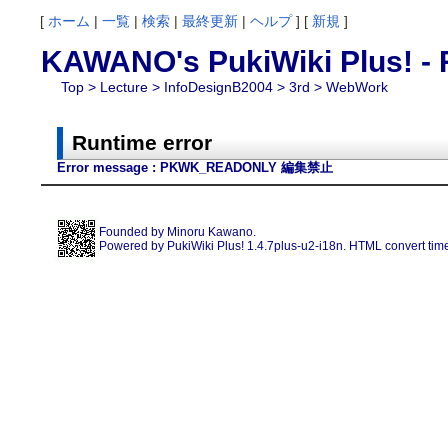
[
ホーム
|
一覧
|
検索
|
最終更新
|
ヘルプ
] [
新規
]
KAWANO's PukiWiki Plus! - 
Top
>
Lecture
>
InfoDesignB2004
>
3rd
> WebWork
Runtime error
Error message : PKWK_READONLY 編集禁止
Founded by
Minoru Kawano
.
Powered by PukiWiki Plus! 1.4.7plus-u2-i18n. HTML convert time