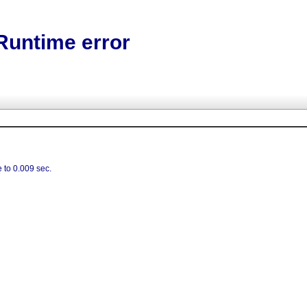
Runtime error
 to 0.009 sec.