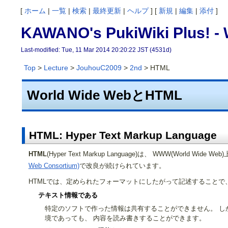
[
ホーム
|
一覧
|
検索
|
最終更新
|
ヘルプ
] [
新規
|
編集
|
添付
]
KAWANO's PukiWiki Plus! 
Last-modified: Tue, 11 Mar 2014 20:20:22 JST (4531d)
Top
>
Lecture
>
JouhouC2009
>
2nd
> HTML
World Wide WebとHTML
HTML: Hyper Text Markup Language
HTML
(Hyper Text Markup Language)は、 WWW(W
Web Consortium)
で改良が続けられています。
HTMLでは、定められたフォーマットにしたがって記述することで
テキスト情報である
特定のソフトで作った情報は共有することができません。 し
境であっても、 内容を読み書きすることができます。