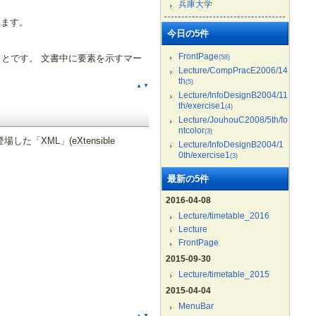
兵庫大学
します。
今日の5件
FrontPage
とです。 文書中に要素を示すマー
(58)
Lecture/CompPracE2006/14
th
(5)
▲
▼
Lecture/InfoDesignB2004/11
th/exercise1
(4)
Lecture/JouhouC2008/5th/fo
ntcolor
(3)
XML」(eXtensible
Lecture/InfoDesignB2004/1
0th/exercise1
(3)
最新の5件
2016-04-08
Lecture/timetable_2016
Lecture
FrontPage
2015-09-30
Lecture/timetable_2015
2015-04-04
MenuBar
▲
▼