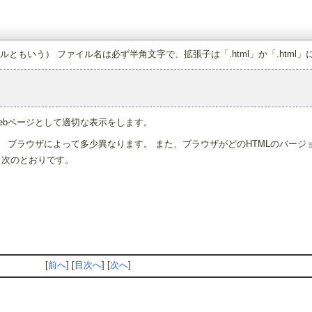
ルともいう） ファイル名は必ず半角文字で、拡張子は「.html」か「.html
Webページとして適切な表示をします。
、 ブラウザによって多少異なります。 また、ブラウザがどのHTMLのバー
、次のとおりです。
[
前へ
] [
目次へ
] [
次へ
]