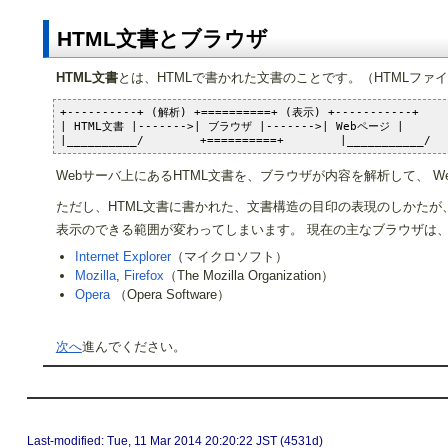
HTML文書とブラウザ
HTML文書
とは、HTMLで書かれた文書のことです。（HTMLファイ
+----------+ (解析) +==========+ (表示) +-----------+

| HTML文書 |------->| ブラウザ |------->| Webページ |

|__________/        +==========+        |___________/
Webサーバ上にあるHTML文書を、ブラウザが内容を解析して、 
ただし、HTML文書に書かれた、文書構造の目印の表現のしかたが
表示のできる範囲が変わってしまいます。 現在の主なブラウザは
Internet Explorer
（マイクロソフト）
Mozilla
,
Firefox
（The Mozilla Organization）
Opera
（Opera Software）
次へ
進んでください。
Last-modified: Tue, 11 Mar 2014 20:20:22 JST (4531d)