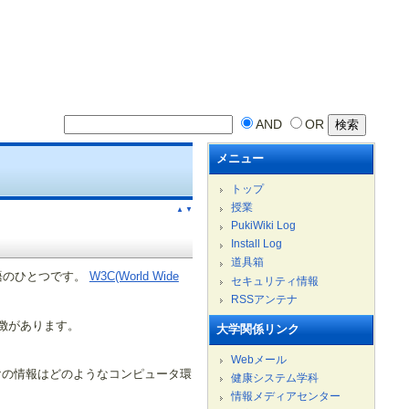
AND
OR
メニュー
トップ
授業
▲
▼
PukiWiki Log
Install Log
道具箱
ータ言語のひとつです。
W3C(World Wide
セキュリティ情報
RSSアンテナ
徴があります。
大学関係リンク
Webメール
けの情報はどのようなコンピュータ環
健康システム学科
情報メディアセンター