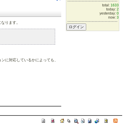
total:
1633
today:
2
yesterday:
0
now:
3
」になります。
ジョンに対応しているかによっても、