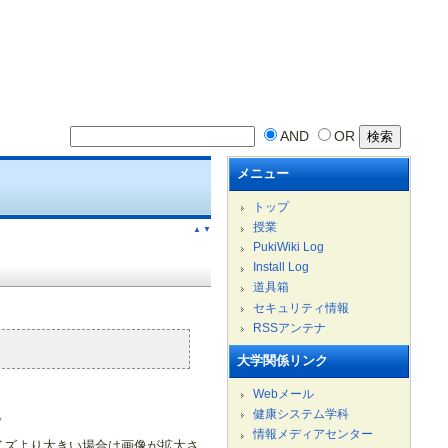
AND
OR
メニュー
トップ
授業
▲
▼
PukiWiki Log
Install Log
道具箱
セキュリティ情報
RSSアンテナ
大学関係リンク
Webメール
。
健康システム学科
情報メディアセンター
サイズより大きい場合は画像が拡大さ