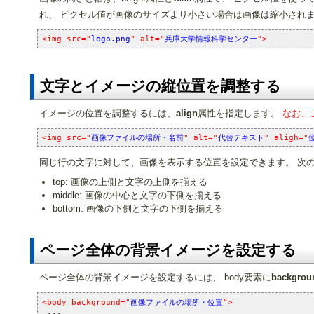
れ、 ピクセル値が画像のサイズより小さい場合は画像は縮小され
<img src="
logo.png
" alt="
兵庫大学情報科学センター
">
文字とイメージの縦位置を調整する
イメージの位置を調整するには、
align
属性を指定します。
なお、
<img src="
画像ファイルの場所・名前
" alt="
代替テキスト
" aligh="
同じ行の文字に対して、画像を表示する位置を設定できます。 次
top: 画像の上側と文字の上側を揃える
middle: 画像の中心と文字の下側を揃える
bottom: 画像の下側と文字の下側を揃える
ページ全体の背景イメージを設定する
ページ全体の背景イメージを設定するには、 body要素に
backgrou
<body background="
画像ファイルの場所・位置
">