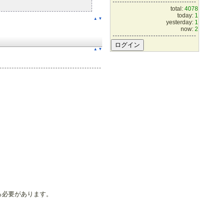
total:
4078
today:
1
▲
▼
yesterday:
1
now:
2
▲
▼
る必要があります。