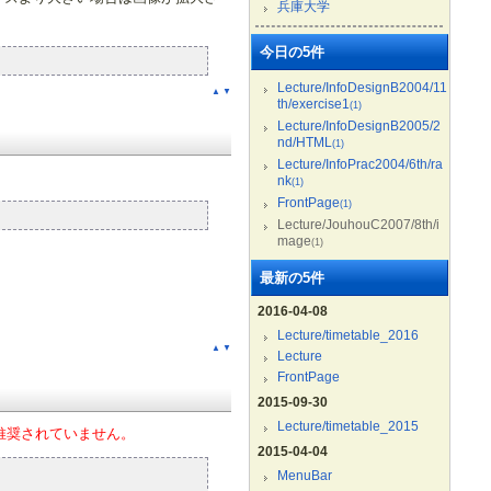
兵庫大学
今日の5件
Lecture/InfoDesignB2004/11
▲
▼
th/exercise1
(1)
Lecture/InfoDesignB2005/2
nd/HTML
(1)
Lecture/InfoPrac2004/6th/ra
nk
(1)
FrontPage
(1)
Lecture/JouhouC2007/8th/i
mage
(1)
最新の5件
2016-04-08
Lecture/timetable_2016
▲
▼
Lecture
FrontPage
2015-09-30
Lecture/timetable_2015
は推奨されていません。
2015-04-04
MenuBar