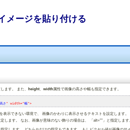
us! - イメージを貼り付ける
します。 また、
height
、
width
属性で画像の高さや幅も指定できます。
高さ
" width="
幅
">
画像を表示できない環境で、 画像のかわりに表示させるテキストを設定します。
します。 なお、画像が意味のない飾りの場合は、 「alt=""」と指定します
を使って指定します。 どちらかだけの指定もできます。 もしピクセル値が画像の