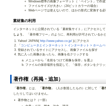
Windows標準の画像フォーマット（「ペイント」で作
ファイルサイズが大きい（24ビットカラーの場合）
Webページでは使えないので、ほかの形式に変換する必
素材集の利用
インターネットに公開されている「素材集サイト」にアクセスして
しょう
。 「著作権フリー」のように、再利用が許可されているか
Yahoo! JAPAN(
http://www.yahoo.co.jp/
)にアクセス
「
コンピュータとインターネット > インターネット > ホームペ
登録されているサイトにアクセスし、画像ファイルを探す
気に入った画像があったら、画像を右クリックする
メニューから「名前をつけて画像を保存」を選ぶ
ファイルの保存場所を指定して、「保存」ボタンをクリッ
著作権（再掲・追加）
「
著作権
」とは、 「
著作物
」（人が創造したもの）に対して 「
著
したりしてはいけません。
著作物とは？（一部）