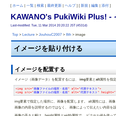
[
ホーム
|
一覧
|
検索
|
最終更新
|
ヘルプ
] [
新規
|
編集
|
添付
]
KAWANO's PukiWiki Pl
Last-modified: Tue, 11 Mar 2014 20:20:22 JST (4531d)
Top
>
Lecture
>
JouhouC2007
>
8th
> image
イメージを貼り付ける
イメージを配置する
イメージ（画像データ）を配置するには、
img
要素と
alt
属性を指定
<img src="
画像ファイルの場所・名前
" alt="
代替テキスト
">
<img src="
画像ファイルの場所・名前
" alt="
代替テキスト
" height="
img要素で指定した場所に、画像を配置します。 alt属性には、
画像の内容を説明するのではなく、 画像によって伝えたい内容を設定
画像の高さと幅は、height属性とwidth属性で、 ピクセル値