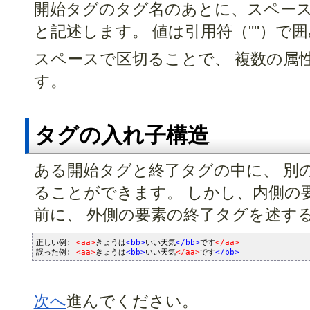
開始タグのタグ名のあとに、スペースを
と記述します。 値は引用符（""）で
スペースで区切ることで、 複数の属
す。
タグの入れ子構造
ある開始タグと終了タグの中に、 別
ることができます。 しかし、内側の
前に、 外側の要素の終了タグを述す
正しい例: 
<aa>
きょうは
<bb>
いい天気
</bb>
です
</aa>
誤った例: 
<aa>
きょうは
<bb>
いい天気
</aa>
です
</bb>
次へ
進んでください。