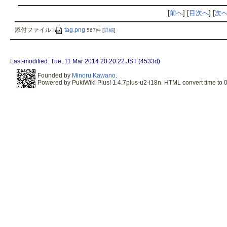
[
前へ
] [
目次へ
] [
次
添付ファイル:
tag.png
567件
[
詳細
]
Last-modified: Tue, 11 Mar 2014 20:20:22 JST (4533d)
Founded by
Minoru Kawano
.
Powered by PukiWiki Plus! 1.4.7plus-u2-i18n. HTML convert time to 0