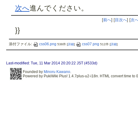
次へ
進んでください。
[
前へ
] [
目次へ
] [
次
}}
添付ファイル:
css06.png
css07.png
538件
[
詳細
]
512件
[
詳細
]
Last-modified: Tue, 11 Mar 2014 20:20:22 JST (4533d)
Founded by
Minoru Kawano
.
Powered by PukiWiki Plus! 1.4.7plus-u2-i18n. HTML convert time to 0