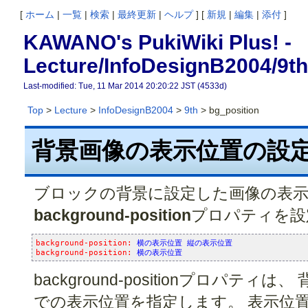
[
ホーム
|
一覧
|
検索
|
最終更新
|
ヘルプ
] [
新規
|
編集
|
添付
]
KAWANO's PukiWiki Plus! -
Lecture/InfoDesignB2004/9th
Last-modified: Tue, 11 Mar 2014 20:20:22 JST (4533d)
Top
>
Lecture
>
InfoDesignB2004
>
9th
> bg_position
背景画像の表示位置の設
ブロックの背景に設定した画像の表
background-position
プロパティを設
background-position: 
横の表示位置 縦の表示位置
background-position: 
横の表示位置
background-positionプロパテ
での表示位置を指定します。 表示位