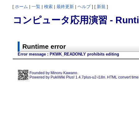
[
ホーム
|
一覧
|
検索
|
最終更新
|
ヘルプ
] [
新規
]
コンピュータ応用演習 - Runtim
Runtime error
Error message : PKWK_READONLY prohibits editing
Founded by
Minoru Kawano
.
Powered by PukiWiki Plus! 1.4.7plus-u2-i18n. HTML convert time 