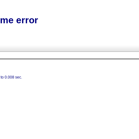
e error
to 0.008 sec.