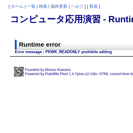
[
ホーム
|
一覧
|
検索
|
最終更新
|
ヘルプ
] [
新規
]
コンピュータ応用演習 - Runtime
Runtime error
Error message : PKWK_READONLY prohibits editing
Founded by
Minoru Kawano
.
Powered by PukiWiki Plus! 1.4.7plus-u2-i18n. HTML convert time to