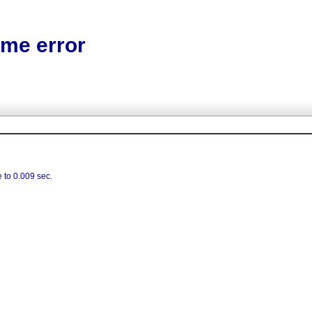
e error
 to 0.009 sec.