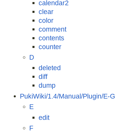
calendar2
clear
color
comment
contents
counter
D
deleted
diff
dump
PukiWiki/1.4/Manual/Plugin/E-G
E
edit
F