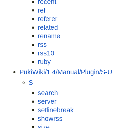
recent
ref
referer
related
rename
rss
rss10
ruby
PukiWiki/1.4/Manual/Plugin/S-U
S
search
server
setlinebreak
showrss
size