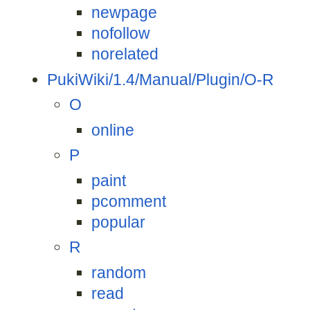
newpage
nofollow
norelated
PukiWiki/1.4/Manual/Plugin/O-R
O
online
P
paint
pcomment
popular
R
random
read