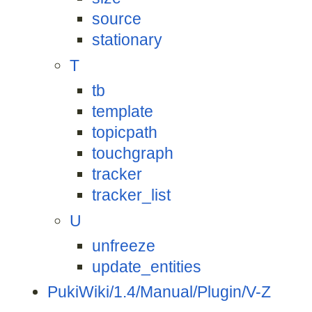
source
stationary
T
tb
template
topicpath
touchgraph
tracker
tracker_list
U
unfreeze
update_entities
PukiWiki/1.4/Manual/Plugin/V-Z