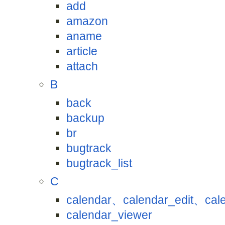
add
amazon
aname
article
attach
B
back
backup
br
bugtrack
bugtrack_list
C
calendar、calendar_edit、cal
calendar_viewer