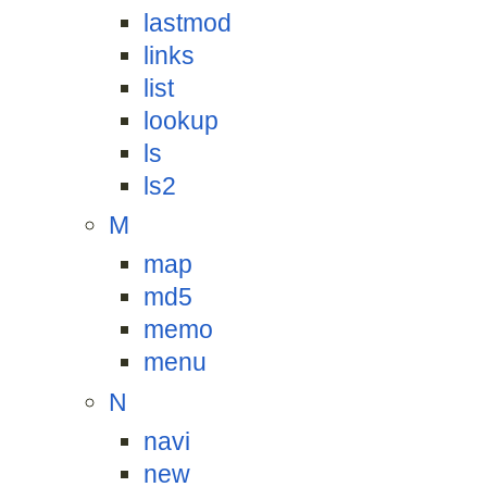
lastmod
links
list
lookup
ls
ls2
M
map
md5
memo
menu
N
navi
new