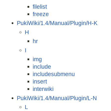
filelist
freeze
PukiWiki/1.4/Manual/Plugin/H-K
H
hr
I
img
include
includesubmenu
insert
interwiki
PukiWiki/1.4/Manual/Plugin/L-N
L