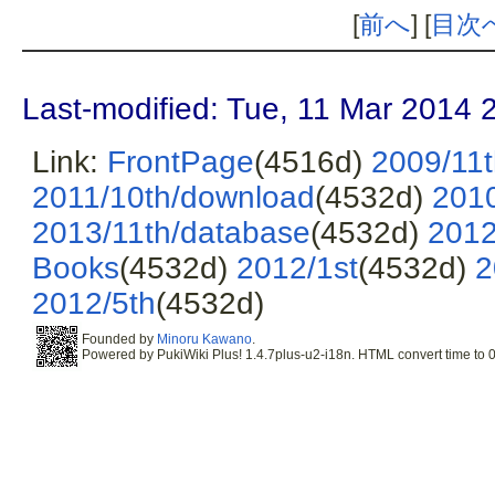
[
前へ
] [
目次
Last-modified: Tue, 11 Mar 2014 
Link:
FrontPage
(4516d)
2009/11t
2011/10th/download
(4532d)
2010
2013/11th/database
(4532d)
2012
Books
(4532d)
2012/1st
(4532d)
2
2012/5th
(4532d)
Founded by
Minoru Kawano
.
Powered by PukiWiki Plus! 1.4.7plus-u2-i18n. HTML convert time to 0