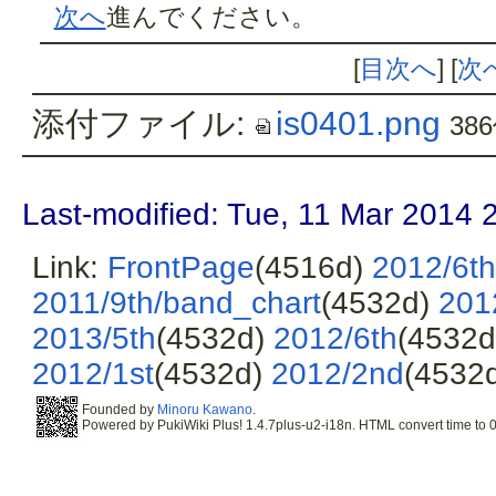
次へ
進んでください。
[
目次へ
] [
次
添付ファイル:
is0401.png
38
Last-modified: Tue, 11 Mar 2014 
Link:
FrontPage
(4516d)
2012/6th
2011/9th/band_chart
(4532d)
201
2013/5th
(4532d)
2012/6th
(4532
2012/1st
(4532d)
2012/2nd
(4532
Founded by
Minoru Kawano
.
Powered by PukiWiki Plus! 1.4.7plus-u2-i18n. HTML convert time to 0