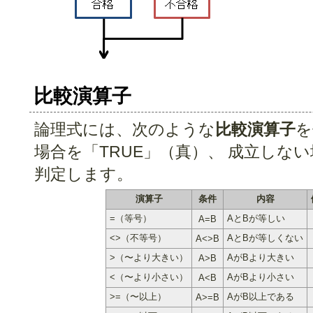
比較演算子
論理式には、次のような
比較演算子
を
場合を「TRUE」（真）、 成立しない
判定します。
演算子
条件
内容
=（等号）
AとBが等しい
A=B
<>（不等号）
AとBが等しくない
A<>B
>（〜より大きい）
AがBより大きい
A>B
<（〜より小さい）
AがBより小さい
A<B
>=（〜以上）
AがB以上である
A>=B