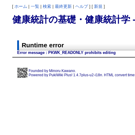
[
ホーム
|
一覧
|
検索
|
最終更新
|
ヘルプ
] [
新規
]
健康統計の基礎・健康統計学 - Run
Runtime error
Error message : PKWK_READONLY prohibits editing
Founded by
Minoru Kawano
.
Powered by PukiWiki Plus! 1.4.7plus-u2-i18n. HTML convert time 