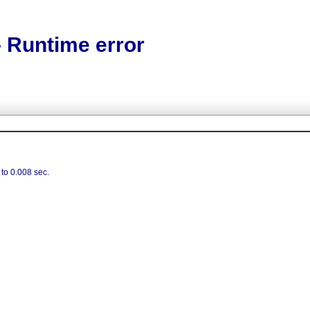
time error
to 0.008 sec.